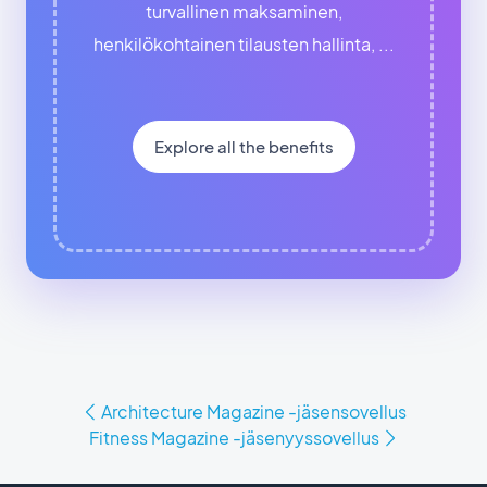
turvallinen maksaminen,
henkilökohtainen tilausten hallinta, ...
Explore all the benefits
Architecture Magazine -jäsensovellus
Fitness Magazine -jäsenyyssovellus