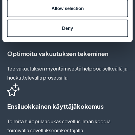
Allow selection
Kehittynyt räätälöinti
Mukauta tilaussivun estetiikka brändiisi
Deny
Optimoitu vakuutuksen tekeminen
Tee vakuutuksen myöntämisestä helppoa selkeällä ja
houkuttelevalla prosessilla
Ensiluokkainen käyttäjäkokemus
Toimita huippulaadukas sovellus ilman koodia
toimivalla sovelluksenrakentajalla