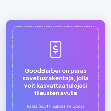
GoodBarber on paras
sovellusrakentaja, jolla
voit kasvattaa tulojasi
tilausten avulla
Räätälöidyt tilaukset, helppo ja