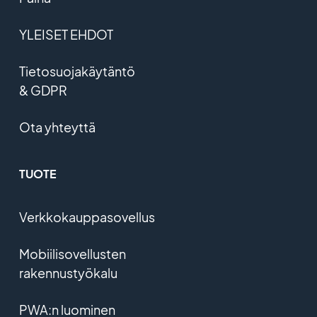
YLEISET EHDOT
Tietosuojakäytäntö
& GDPR
Ota yhteyttä
TUOTE
Verkkokauppasovellus
Mobiilisovellusten
rakennustyökalu
PWA:n luominen