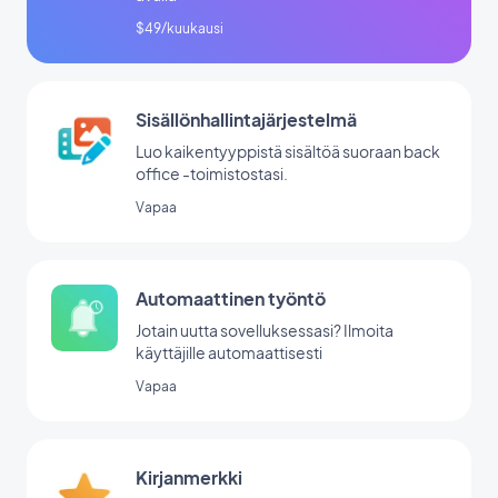
$49/kuukausi
Sisällönhallintajärjestelmä
Luo kaikentyyppistä sisältöä suoraan back
office -toimistostasi.
Vapaa
Automaattinen työntö
Jotain uutta sovelluksessasi? Ilmoita
käyttäjille automaattisesti
Vapaa
Kirjanmerkki