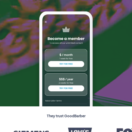
They trust GoodBarber