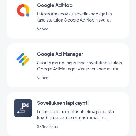
Google AdMob
Integroi mainoksia sovellukseesi ja luo
tasaista tuloa Google AdMobin avulla.
Vapaa
Google Ad Manager
Suorita mainoksia ja lisää sovelluksesi tuloja
Google Ad Manager -laajennuksen avulla.
Vapaa
Sovelluksen läpikäynti
Luo integroitu opetusohjelma ja opasta
käyttäjiä sovelluksen ensimmäisen
käynnistyksen aikana.
$5/kuukausi