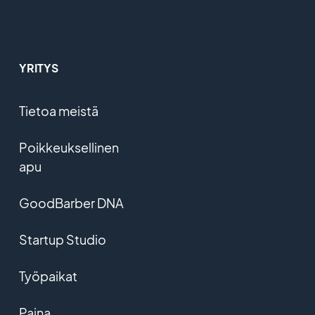
YRITYS
Tietoa meistä
Poikkeuksellinen
apu
GoodBarber DNA
Startup Studio
Työpaikat
Paina