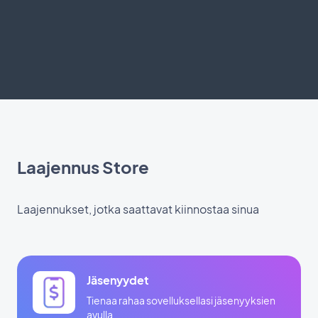
Laajennus Store
Laajennukset, jotka saattavat kiinnostaa sinua
Jäsenyydet
Tienaa rahaa sovelluksellasi jäsenyyksien
avulla