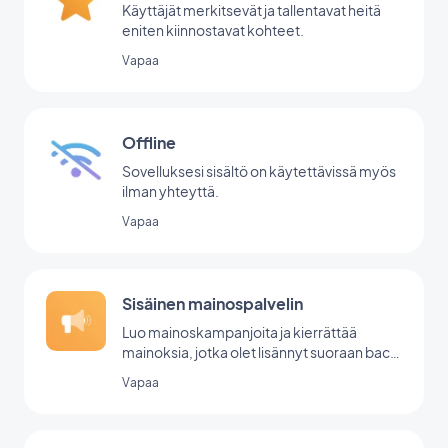
Käyttäjät merkitsevät ja tallentavat heitä
eniten kiinnostavat kohteet.
Vapaa
Offline
Sovelluksesi sisältö on käytettävissä myös
ilman yhteyttä.
Vapaa
Sisäinen mainospalvelin
Luo mainoskampanjoita ja kierrättää
mainoksia, jotka olet lisännyt suoraan back
office -palvelussasi.
Vapaa