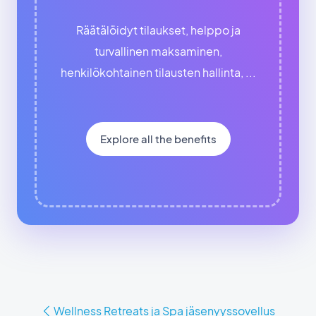
Räätälöidyt tilaukset, helppo ja
turvallinen maksaminen,
henkilökohtainen tilausten hallinta, ...
Explore all the benefits
Wellness Retreats ja Spa jäsenyyssovellus