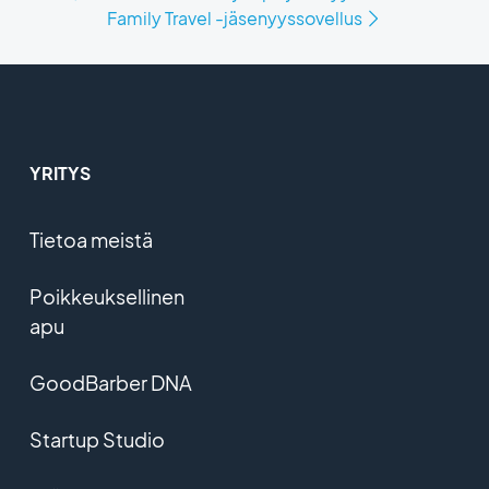
Family Travel -jäsenyyssovellus
YRITYS
Tietoa meistä
Poikkeuksellinen
apu
GoodBarber DNA
Startup Studio