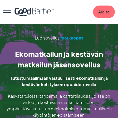
Aloita
Luo sovellus
matkaopas
Ekomatkailun ja kestävän
matkailun jäsensovellus
Tutustu maailmaan vastuullisesti ekomatkailun ja
kestävän kehityksen oppaiden avulla
Kasvata tulojasi tarjoamalla karttatilauksia, joissa on
vinkkejä kestävään matkustamiseen,
ympäristövaikutusten minimoimiseen ja vastuullisten
käytäntöjen edistämiseen.