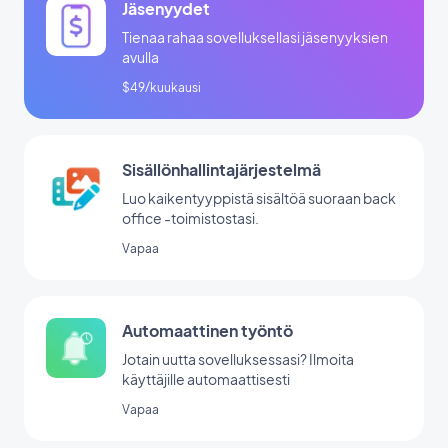
Jäsenyydet
Tienaa rahaa sovelluksellasi jäsenyyksien
avulla
$49/kuukausi
Sisällönhallintajärjestelmä
Luo kaikentyyppistä sisältöä suoraan back
office -toimistostasi.
Vapaa
Automaattinen työntö
Jotain uutta sovelluksessasi? Ilmoita
käyttäjille automaattisesti
Vapaa