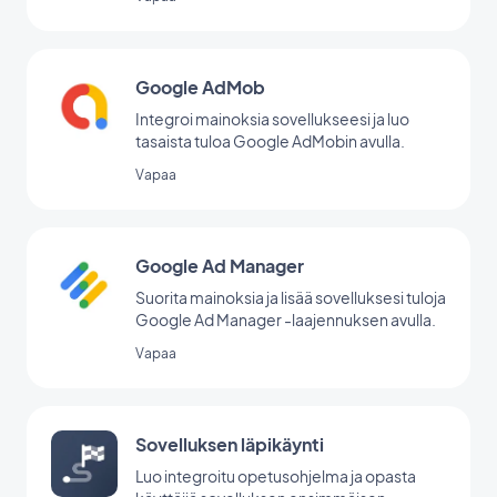
Google AdMob
Integroi mainoksia sovellukseesi ja luo
tasaista tuloa Google AdMobin avulla.
Vapaa
Google Ad Manager
Suorita mainoksia ja lisää sovelluksesi tuloja
Google Ad Manager -laajennuksen avulla.
Vapaa
Sovelluksen läpikäynti
Luo integroitu opetusohjelma ja opasta