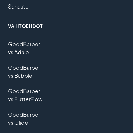
Sanasto
VAIHTOEHDOT
GoodBarber
vs Adalo
GoodBarber
vs Bubble
GoodBarber
vs FlutterFlow
GoodBarber
vs Glide