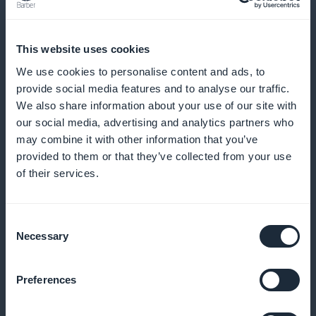
This website uses cookies
We use cookies to personalise content and ads, to
provide social media features and to analyse our traffic.
We also share information about your use of our site with
Tietoa ekologisesta sertifioinnista
our social media, advertising and analytics partners who
may combine it with other information that you’ve
Annetaan yksityiskohtaisia tietoja vihreistä
provided to them or that they’ve collected from your use
sertifikaateista ja siitä, miten ne voidaan tunnistaa
of their services.
majoitusta tai muita matkailupalveluja varattaessa
Consent
Necessary
Selection
Kampanja näkyvissä etusivulla
Preferences
Korosta kestäviä matkakohteita ja ekologisesti