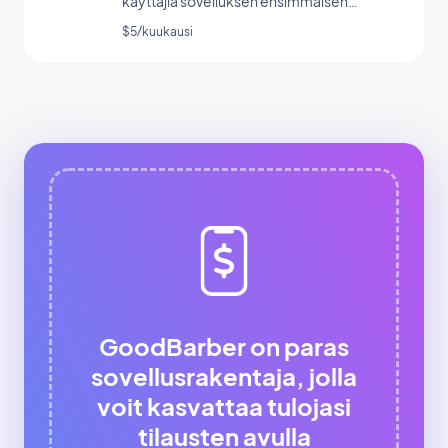
käyttäjiä sovelluksen ensimmäisen
käynnistyksen aikana.
$5/kuukausi
GoodBarber on paras
sovellusrakentaja, jolla
voit kasvattaa tulojasi
tilausten avulla