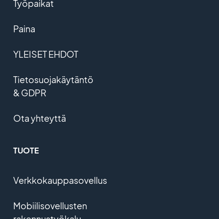
Työpaikat
Paina
YLEISET EHDOT
Tietosuojakäytäntö
& GDPR
Ota yhteyttä
TUOTE
Verkkokauppasovellus
Mobiilisovellusten
rakennustyökalu