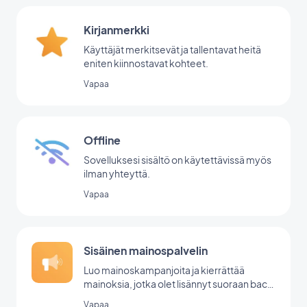
Kirjanmerkki
Käyttäjät merkitsevät ja tallentavat heitä
eniten kiinnostavat kohteet.
Vapaa
Offline
Sovelluksesi sisältö on käytettävissä myös
ilman yhteyttä.
Vapaa
Sisäinen mainospalvelin
Luo mainoskampanjoita ja kierrättää
mainoksia, jotka olet lisännyt suoraan back
office -palvelussasi.
Vapaa