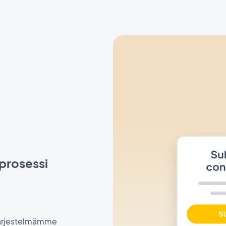
sprosessi
sjärjestelmämme