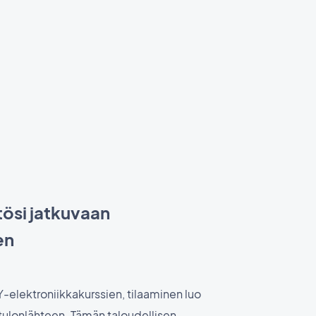
ösi jatkuvaan
en
IY-elektroniikkakurssien, tilaaminen luo
 tulonlähteen. Tämän taloudellisen