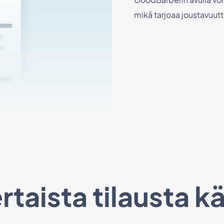
mikä tarjoaa joustavuutta 
taista tilausta kä