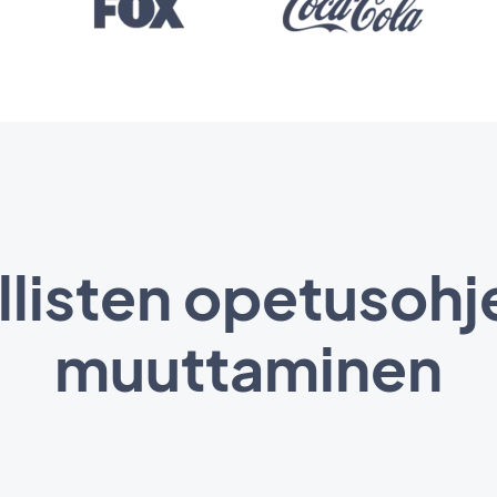
listen opetusohj
muuttaminen