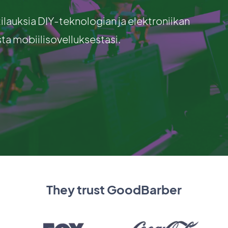
tilauksia DIY-teknologian ja elektroniikan
ta mobiilisovelluksestasi.
They trust GoodBarber