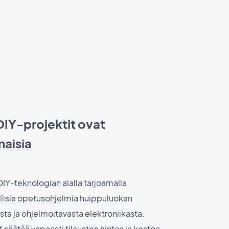
DIY-projektit ovat
maisia
 DIY-teknologian alalla tarjoamalla
llisia opetusohjelmia huippuluokan
asta ja ohjelmoitavasta elektroniikasta.
 säätää vapaasti tilausten hintaa ja kestoa,