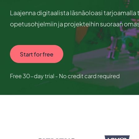
Laajenna digitaalista läsnäoloasi tarjoamalla 
opetusohjelmiin ja projekteihin suoraan omas
Start for free
Free 30-day trial - No credit card required