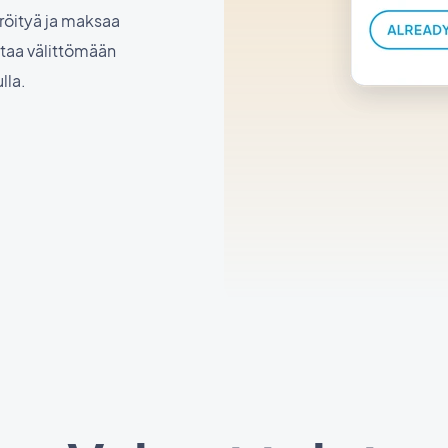
eröityä ja maksaa
staa välittömään
lla.