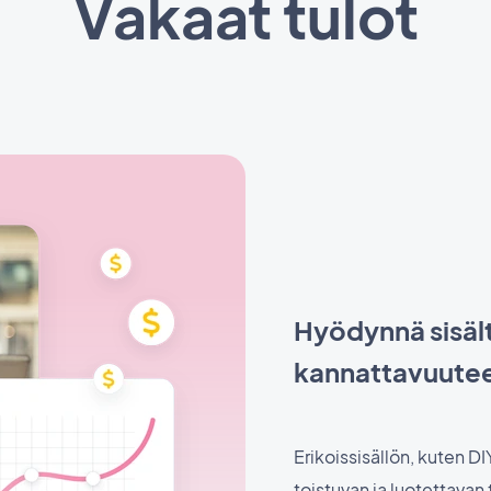
Vakaat tulot
Hyödynnä sisält
kannattavuute
Erikoissisällön, kuten D
toistuvan ja luotettavan