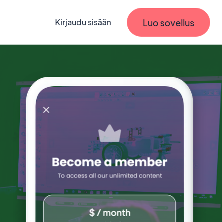
Luo sovellus
Kirjaudu sisään