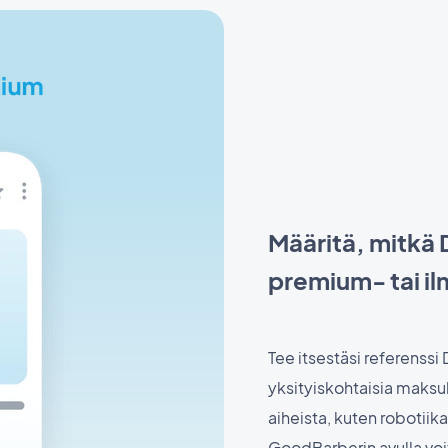
Määritä, mitkä 
premium- tai il
Tee itsestäsi referenssi
yksityiskohtaisia maksu
aiheista, kuten robotiik
GoodBarberin avulla voit