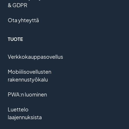
& GDPR
Ota yhteyttä
TUOTE
Verkkokauppasovellus
Mobiilisovellusten
rakennustyökalu
PWA:n luominen
Luettelo
laajennuksista