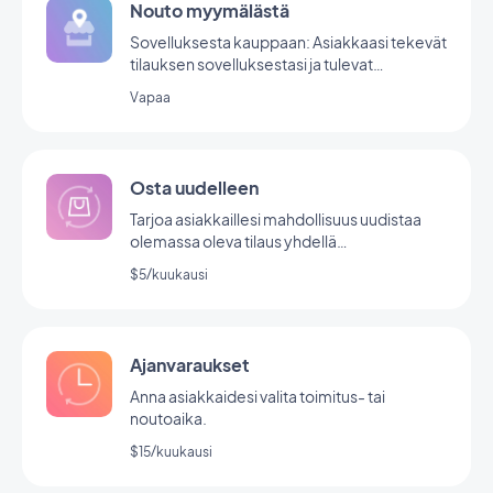
Nouto myymälästä
Sovelluksesta kauppaan: Asiakkaasi tekevät
tilauksen sovelluksestasi ja tulevat
myymälääsi noutamaan sen.
Vapaa
Osta uudelleen
Tarjoa asiakkaillesi mahdollisuus uudistaa
olemassa oleva tilaus yhdellä
napsautuksella.
$5/kuukausi
Ajanvaraukset
Anna asiakkaidesi valita toimitus- tai
noutoaika.
$15/kuukausi