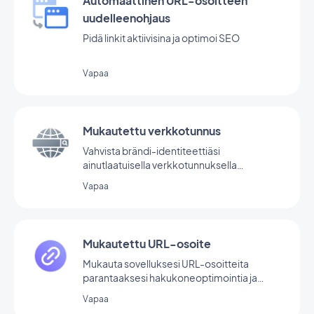
Automaattinen URL-osoitteen
uudelleenohjaus
Pidä linkit aktiivisina ja optimoi SEO
Vapaa
Mukautettu verkkotunnus
Vahvista brändi-identiteettiäsi
ainutlaatuisella verkkotunnuksella
progressiiviselle verkkosovelluksellesi.
Vapaa
Mukautettu URL-osoite
Mukauta sovelluksesi URL-osoitteita
parantaaksesi hakukoneoptimointia ja
tehdessäsi linkeistä helpommin luettavia ja
Vapaa
jaettavia.