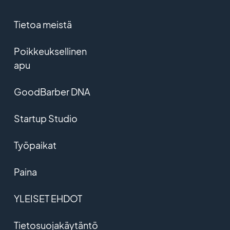
Tietoa meistä
Poikkeuksellinen
apu
GoodBarber DNA
Startup Studio
Työpaikat
Paina
YLEISET EHDOT
Tietosuojakäytäntö