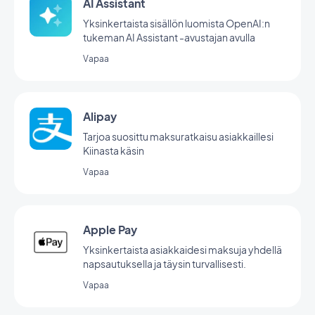
AI Assistant
Yksinkertaista sisällön luomista OpenAI:n
tukeman AI Assistant -avustajan avulla
Vapaa
Alipay
Tarjoa suosittu maksuratkaisu asiakkaillesi
Kiinasta käsin
Vapaa
Apple Pay
Yksinkertaista asiakkaidesi maksuja yhdellä
napsautuksella ja täysin turvallisesti.
Vapaa