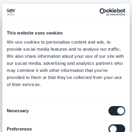
Google Yhteystiedot
Hallitse osoitekirjaasi ennätysajassa
This website uses cookies
Vapaa
We use cookies to personalise content and ads, to
provide social media features and to analyse our traffic.
We also share information about your use of our site with
our social media, advertising and analytics partners who
Googlen tehtävät
may combine it with other information that you’ve
Lisää päivittäistä tuottavuutta
provided to them or that they’ve collected from your use
of their services.
Vapaa
Consent
Necessary
Hubspot
Selection
Optimoi sisäiset järjestelmät ja vauhdita
liiketoimintasi kasvua.
Preferences