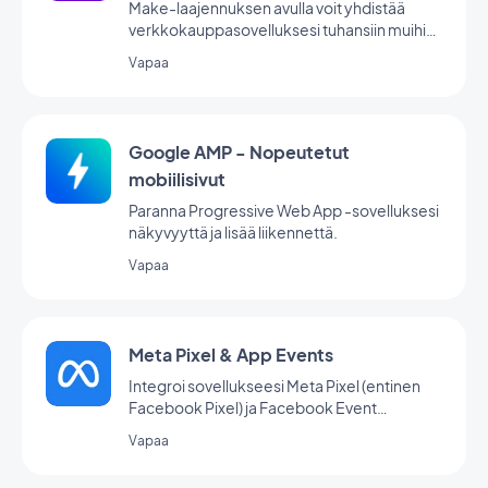
Make-laajennuksen avulla voit yhdistää
verkkokauppasovelluksesi tuhansiin muihin
verkkopalveluihin. Se on täydellinen lisäosa
Vapaa
automaatioiden luomiseen ilman
koodausta. (Sinulla on oltava tili osoitteessa
www.make.com, jotta voit käyttää tätä
laajennusta).
Google AMP - Nopeutetut
mobiilisivut
Paranna Progressive Web App -sovelluksesi
näkyvyyttä ja lisää liikennettä.
Vapaa
Meta Pixel & App Events
Integroi sovellukseesi Meta Pixel (entinen
Facebook Pixel) ja Facebook Event
Analytics SDK, jotta voit analysoida
Vapaa
käyttäjien käyttäytymistä ja optimoida
markkinointistrategiaasi.