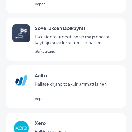
Vapaa
Sovelluksen läpikäynti
Luo integroitu opetusohjelma ja opasta
käyttäjiä sovelluksen ensimmäisen
käynnistyksen aikana.
$5/kuukausi
Aalto
Hallitse kirjanpitoa kuin ammattilainen
Vapaa
Xero
Hallitse kirjanpitosi