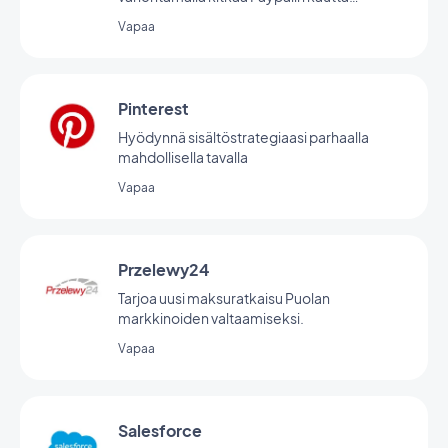
tapahtuvan maksun aikana.
Vapaa
Pinterest
Hyödynnä sisältöstrategiaasi parhaalla
mahdollisella tavalla
Vapaa
Przelewy24
Tarjoa uusi maksuratkaisu Puolan
markkinoiden valtaamiseksi.
Vapaa
Salesforce