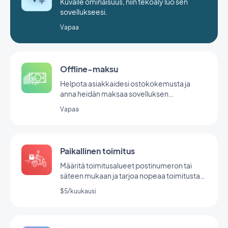
Kuvaile ominaisuus, niin tekoäly luo sen
sovellukseesi.
Vapaa
Offline-maksu
Helpota asiakkaidesi ostokokemusta ja
anna heidän maksaa sovelluksen
ulkopuolella, jotta he voivat tavoittaa
Vapaa
laajemman yleisön.
Paikallinen toimitus
Määritä toimitusalueet postinumeron tai
säteen mukaan ja tarjoa nopeaa toimitusta
paikallisyhteisöllesi.
$5/kuukausi