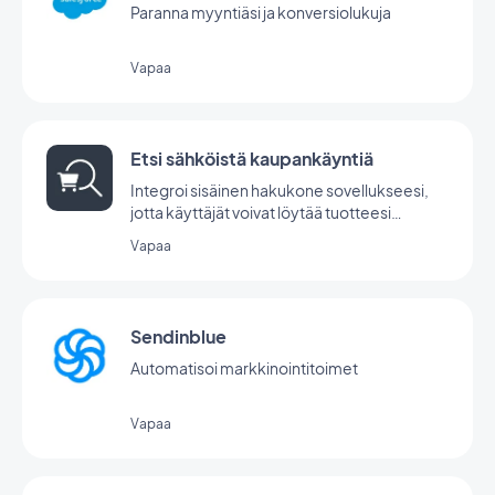
Paranna myyntiäsi ja konversiolukuja
Vapaa
Etsi sähköistä kaupankäyntiä
Integroi sisäinen hakukone sovellukseesi,
jotta käyttäjät voivat löytää tuotteesi
silmänräpäyksessä GoodBarberin Search-
Vapaa
laajennuksen avulla.
Sendinblue
Automatisoi markkinointitoimet
Vapaa