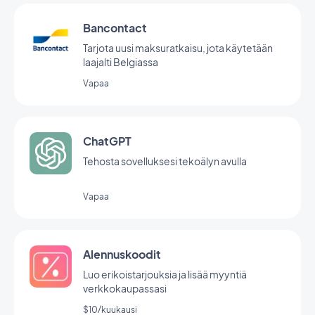
Bancontact
Tarjota uusi maksuratkaisu, jota käytetään
laajalti Belgiassa
Vapaa
ChatGPT
Tehosta sovelluksesi tekoälyn avulla
Vapaa
Alennuskoodit
Luo erikoistarjouksia ja lisää myyntiä
verkkokaupassasi
$10/kuukausi