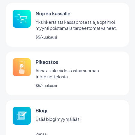
Nopea kassalle
Yksinkertaista kassaprosessia ja optimoi
myynti poistamalla tarpeettomat vaiheet.
$5/kuukausi
Pikaostos
Anna asiakkaidesi ostaa suoraan
tuoteluettelosta.
$5/kuukausi
Blogi
Lisää blogi myymälääsi
Vapaa