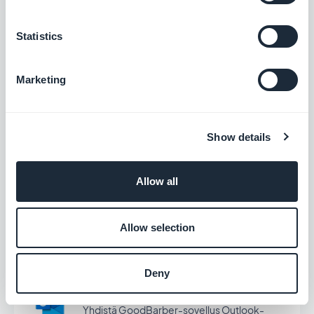
Vapaa
Statistics
Mailchimp
Marketing
Luo yrityksellesi todellinen
sähköpostistrategia
Vapaa
Show details
Microsoft Excel
Allow all
Järjestä ja analysoi tietojasi
taulukkolaskentaohjelmassa.
Allow selection
Vapaa
Deny
Microsoft Outlook
Yhdistä GoodBarber-sovellus Outlook-