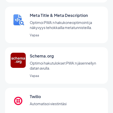
Meta Title & Meta Description
Optimoi PWA:n hakukoneoptimointi ja
näkyvyys tehokkailla metatunnisteilla.
Vapaa
Schema.org
Optimoi hakutulokset PWA:n jäsennellyn
datan avulla.
Vapaa
Twilio
Automatisoi viestintäsi