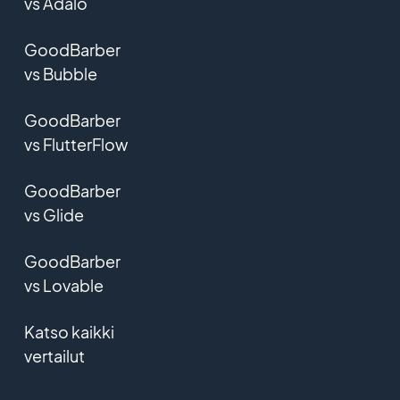
vs Adalo
GoodBarber
vs Bubble
GoodBarber
vs FlutterFlow
GoodBarber
vs Glide
GoodBarber
vs Lovable
Katso kaikki
vertailut