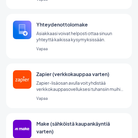
Yhteydenottolomake
Asiakkaasi voivat helposti ottaa sinuun
yhteyttä kaikissa kysymyksissään.
Vapaa
Zapier (verkkokauppaa varten)
Zapier-lisäosan avulla voit yhdistää
verkkokauppasovelluksesi tuhansiin muihin
verkkopalveluihin. Se on täydellinen lisäosa
Vapaa
automaatioiden luomiseen ilman
koodausta. (Sinulla on oltava tili osoitteessa
www.zapier.com, jotta voit käyttää tätä
lisäosaa).
Make (sähköistä kaupankäyntiä
varten)