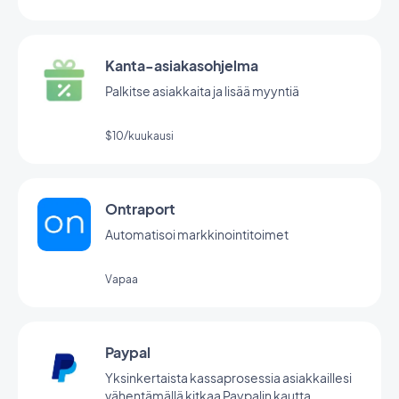
Kanta-asiakasohjelma
Palkitse asiakkaita ja lisää myyntiä
$10/kuukausi
Ontraport
Automatisoi markkinointitoimet
Vapaa
Paypal
Yksinkertaista kassaprosessia asiakkaillesi
vähentämällä kitkaa Paypalin kautta