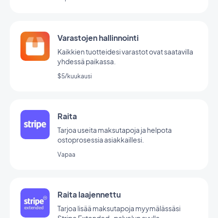
Varastojen hallinnointi
Kaikkien tuotteidesi varastot ovat saatavilla
yhdessä paikassa.
$5/kuukausi
Raita
Tarjoa useita maksutapoja ja helpota
ostoprosessia asiakkaillesi.
Vapaa
Raita laajennettu
Tarjoa lisää maksutapoja myymälässäsi