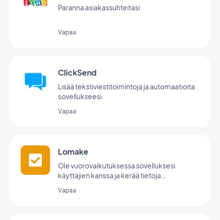
Paranna asiakassuhteitasi
Vapaa
ClickSend
Lisää tekstiviestitoimintoja ja automaatioita
sovellukseesi.
Vapaa
Lomake
Ole vuorovaikutuksessa sovelluksesi
käyttäjien kanssa ja kerää tietoja
GoodBarberin lomakeintegraation avulla.
Vapaa