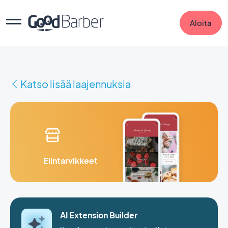
Aloita
Katso lisää laajennuksia
Elintarvikkeet
AI Extension Builder